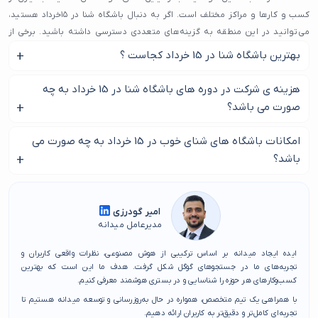
کسب و کارها و مراکز مختلف است. اگر به دنبال باشگاه شنا در ۱۵خرداد هستید،
می‌توانید در این منطقه به گزینه‌های متعددی دسترسی داشته باشید. برخی از
باشگاه شنا در ۱۵خرداد با سال‌ها تجربه و تخصص، خدماتی با کیفیت بالا ارائه
بهترین باشگاه شنا در 15 خرداد کجاست ؟
می‌دهند و توانسته‌اند رضایت مشتریان را جلب کنند.
برای یافتن و تماس با بهترین باشگاه شنا در 15 خرداد در این
هزینه ی شرکت در دوره های باشگاه شنا در 15 خرداد به چه
باشگاه شنا در ۱۵خرداد معمولاً به دلیل رقابت بالا، سعی دارند با ارائه خدمات بهتر
مطلب با ما همراه باشید.
صورت می باشد؟
و قیمت مناسب، مشتریان بیشتری جذب کنند. از طرفی، وجود مراکز متعدد باعث
شده تا افراد بتوانند با مقایسه خدمات، گزینه‌ای را انتخاب کنند که بیشترین
هزینه های دوره های باشگاه شنا در 15 خرداد بر اساس سطح شما و
تطابق را با نیازهایشان دارد.
امکانات باشگاه های شنای خوب در 15 خرداد به چه صورت می
نوع باشگاه تعیین می شود و بهتر است به طور موردی و جزئی به
باشد؟
یکی از ویژگی‌های مهم باشگاه شنا در ۱۵خرداد دسترسی آسان به آن‌ها از طریق
کسب اطلاعات لازم بپردازید.
وسایل حمل‌ونقل عمومی است. ایستگاه‌های مترو و اتوبوس در این محدوده
اگر باشگاه های حرفه ای و خوب شنا در 15 خرداد منتخب شما باشد
باعث شده‌اند که مردم به راحتی بتوانند از خدمات مختلف بهره‌مند شوند. اگر به
پیشرفته ترین و بهترین تجهیزات با بالاترین کیفیت در اختیار شما
امیر گودرزی
دنبال باشگاه شنا در ۱۵ خرداد با بالاترین کیفیت هستید، بهتر است ابتدا نظرات
خواهد بود.
مدیرعامل میدانه
کاربران و تجربه‌های دیگران را بررسی کنید تا بهترین انتخاب را داشته باشید.
در سایت میدانه، ما لیستی از باشگاه شنا در ۱۵خرداد را گردآوری کرده‌ایم تا به شما
ایده ایجاد میدانه بر اساس ترکیبی از هوش مصنوعی، نظرات واقعی کاربران و
تجربه‌های ما در جستجوهای گوگل شکل گرفت. هدف ما این است که بهترین
در انتخاب بهترین گزینه کمک کنیم.
کسب‌وکارهای هر حوزه را شناسایی و در بستری هوشمند معرفی کنیم.
با همراهی یک تیم متخصص، همواره در حال به‌روزرسانی و توسعه میدانه هستیم تا
تجربه‌ای کامل‌تر و دقیق‌تر به کاربران ارائه دهیم.