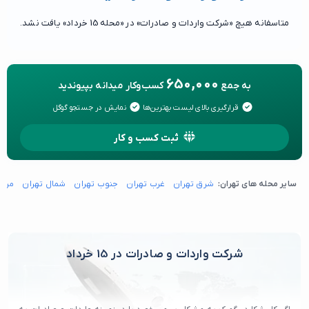
متاسفانه هیچ «شرکت واردات و صادرات» در «محله 15 خرداد» یافت نشد.
650,000
به جمع
کسب‌وکار میدانه بپیوندید
قرارگیری بالای لیست بهترین‌ها
نمایش در جستجو گوگل
ثبت کسب و کار
سایر محله های تهران:
شرق تهران
غرب تهران
جنوب تهران
شمال تهران
مرکز
شرکت واردات و صادرات در 15 خرداد