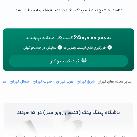
متاسفانه هیچ «باشگاه پینگ پنگ» در «محله 15 خرداد» یافت نشد.
650,000
به جمع
کسب‌وکار میدانه بپیوندید
قرارگیری بالای لیست بهترین‌ها
نمایش در جستجو گوگل
ثبت کسب و کار
سایر محله های تهران:
شرق تهران
غرب تهران
جنوب تهران
شمال تهران
مرکز
باشگاه پینگ پنگ (تنیس روی میز) در 15 خرداد