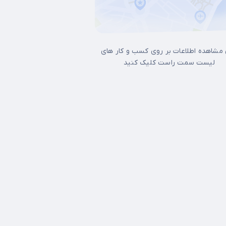
 مشاهده اطلاعات بر روی کسب و کار های
لیست سمت راست کلیک کنید
ل غرب تهران
17شهریور
آجودانیه
آذری
آرژانتین
آپادانا
آیت الله کاشانی
ات