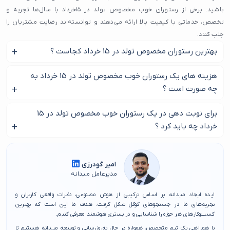
باشید. برخی از رستوران خوب مخصوص تولد در ۱۵خرداد با سال‌ها تجربه و
تخصص، خدماتی با کیفیت بالا ارائه می‌دهند و توانسته‌اند رضایت مشتریان را
جلب کنند.
بهترین رستوران مخصوص تولد در 15 خرداد کجاست ؟
رستوران خوب مخصوص تولد در ۱۵خرداد معمولاً به دلیل رقابت بالا، سعی دارند با
ارائه خدمات بهتر و قیمت مناسب، مشتریان بیشتری جذب کنند. از طرفی، وجود
برای پیدا کردن یک رستوران خوب مخصوص تولد در 15 خرداد با ما
هزینه های یک رستوران خوب مخصوص تولد در 15 خرداد به
مراکز متعدد باعث شده تا افراد بتوانند با مقایسه خدمات، گزینه‌ای را انتخاب کنند
همراه باشید.
چه صورت است ؟
که بیشترین تطابق را با نیازهایشان دارد.
یکی از ویژگی‌های مهم رستوران خوب مخصوص تولد در ۱۵خرداد دسترسی آسان به
این خواسته های شماست که اصل هزینه یک رستوران خوب
برای نوبت دهی در یک رستوران خوب مخصوص تولد در 15
آن‌ها از طریق وسایل حمل‌ونقل عمومی است. ایستگاه‌های مترو و اتوبوس در
مخصوص تولد در 15 خرداد را تعیین می کند.
خرداد چه باید کرد ؟
این محدوده باعث شده‌اند که مردم به راحتی بتوانند از خدمات مختلف بهره‌مند
شوند. اگر به دنبال رستوران خوب مخصوص تولد در ۱۵ خرداد با بالاترین کیفیت
به منظور عدم تداخل بهترین است ده روز قبل رزرو انجام دهید.
هستید، بهتر است ابتدا نظرات کاربران و تجربه‌های دیگران را بررسی کنید تا
امیر گودرزی
بهترین انتخاب را داشته باشید.
مدیرعامل میدانه
در سایت میدانه، ما لیستی از رستوران خوب مخصوص تولد در ۱۵خرداد را گردآوری
کرده‌ایم تا به شما در انتخاب بهترین گزینه کمک کنیم.
ایده ایجاد میدانه بر اساس ترکیبی از هوش مصنوعی، نظرات واقعی کاربران و
تجربه‌های ما در جستجوهای گوگل شکل گرفت. هدف ما این است که بهترین
کسب‌وکارهای هر حوزه را شناسایی و در بستری هوشمند معرفی کنیم.
با همراهی یک تیم متخصص، همواره در حال به‌روزرسانی و توسعه میدانه هستیم تا