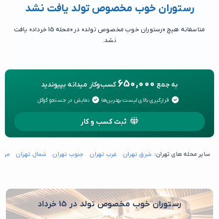
رستوران خوب مخصوص تولد یافت نشد
متاسفانه هیچ «رستوران خوب مخصوص تولد» در «محله 15 خرداد» یافت
نشد.
650,000
به جمع
کسب‌وکار میدانه بپیوندید
قرارگیری بالای لیست بهترین‌ها
نمایش در جستجو گوگل
ثبت کسب و کار
سایر محله های تهران:
شرق تهران
غرب تهران
جنوب تهران
شمال تهران
مرکز
رستوران خوب مخصوص تولد در 15 خرداد