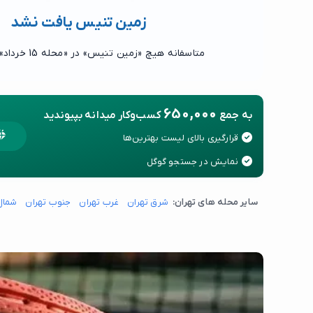
زمین تنیس یافت نشد
متاسفانه هیچ «زمین تنیس» در «محله 15 خرداد» یافت نشد.
650,000
به جمع
کسب‌وکار میدانه بپیوندید
قرارگیری بالای لیست بهترین‌ها
نمایش در جستجو گوگل
سایر محله های تهران:
شرق تهران
غرب تهران
جنوب تهران
شمال