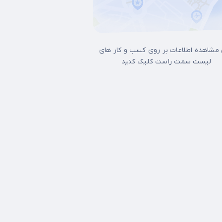
 مشاهده اطلاعات بر روی کسب و کار های
لیست سمت راست کلیک کنید
ل غرب تهران
17شهریور
آجودانیه
آذری
آرژانتین
آپادانا
آیت الله کاشانی
ات