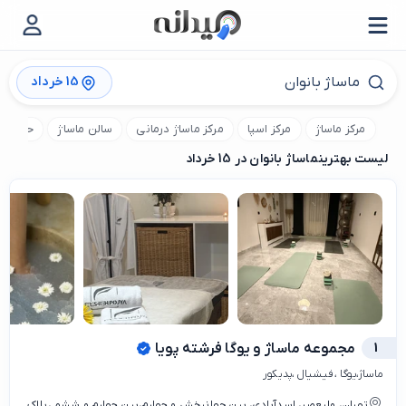
15 خرداد
مرکز ماساژ
مرکز اسپا
مرکز ماساژ درمانی
سالن ماساژ
حمام تر
لیست بهترین
ماساژ بانوان در 15 خرداد
1
مجموعه ماساژ و یوگا فرشته پویا
ماساژ،یوگا ،فیشیال ،پدیکور
تهران، ولیعصر، اسدآبادی، بین جهانبخش و چهارم،بین چهارم و ششم ،پلاک