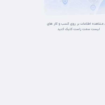
 مشاهده اطلاعات بر روی کسب و کار های
لیست سمت راست کلیک کنید
ل غرب تهران
17شهریور
آجودانیه
آذری
آرژانتین
آپادانا
آیت الله کاشانی
ات