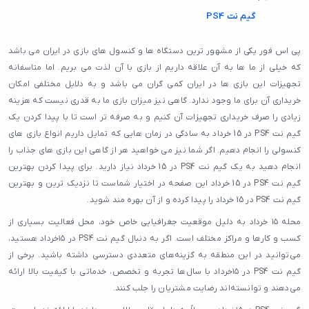
گیم نت PS4
پی اس فور یکی از مشهور ترین دستگاه ها و کنسول های بازی در ایران می باشد
که خیلی از ما ها به آن علاقه داریم از بازی با آن لذت می بریم. اما متاسفانه
تجهیزات این بازی ها در ایران کمی گران می باشد و به دلایل مختلفی امکان
خریداری آن برای ما وجود ندارد. گاهی نیز میزان بازی ما به قدری نیست که هزینه
زیادی را صرف خریداری تجهیزات آن کنیم و به صرفه تر است تا با پیدا کردن یک
گیم نت PS4 در 15 خرداد به سادگی در زمان هایی که تمایل داریم انواع بازی های
کنسولی را انجام دهیم. اگر شما نیز می خواهید هر از گاهی این بازی های جذاب را
انجام دهید به یک گیم نت PS4 در 15 خرداد نیاز دارید. برای پیدا کردن بهترین
گیم نت PS4 در 15 خرداد این صفحه در اختیار شماست تا نزدیک ترین و بهترین
گیم نت PS4 در 15 خرداد را پیدا کرده و از آن بهره مند شوید.
محله ۱۵ خرداد به دلیل موقعیت جغرافیایی خاص خود، محل فعالیت بسیاری از
کسب و کارها و مراکز مختلف است. اگر به دنبال گیم نت PS4 در ۱۵خرداد هستید،
می‌توانید در این منطقه به گزینه‌های متعددی دسترسی داشته باشید. برخی از
گیم نت PS4 در ۱۵خرداد با سال‌ها تجربه و تخصص، خدماتی با کیفیت بالا ارائه
می‌دهند و توانسته‌اند رضایت مشتریان را جلب کنند.