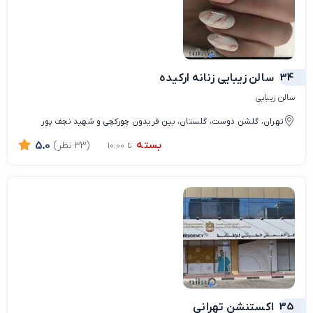
34
سالن زیبایی زنانه ارکیده
سالن زیبایی
تهران، گلشن دوست، گلستان، بین فریدون چورکچی و شهید نجف پور
بسته
(33 نظر)
5.0
تا 10:00
35
اکستنشن تهرانی