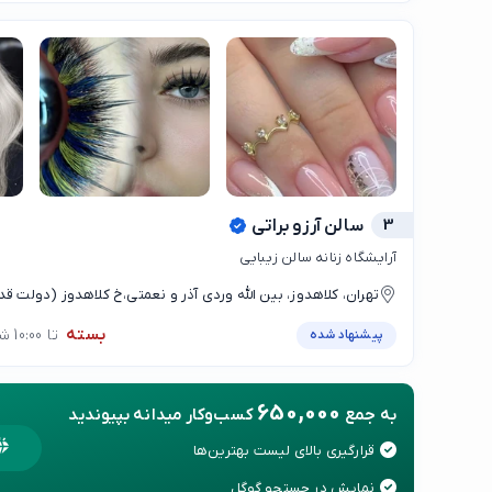
3
سالن آرزو براتی
آرایشگاه زنانه سالن زیبایی
تهران، کلاهدوز، بین الله وردی آذر و نعمتی،خ کلاهدوز (دولت
نعمتی روبروی بریانکده آيدا پلاک ۳۸۳ . طبقه ۳ . واحد ۱۱
بسته
تا 10:00 شنبه
پیشنهاد شده
650,000
به جمع
کسب‌وکار میدانه بپیوندید
قرارگیری بالای لیست بهترین‌ها
نمایش در جستجو گوگل