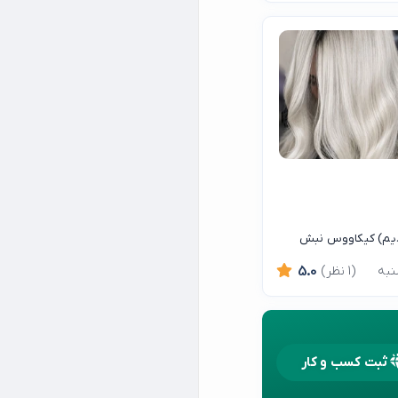
 قدیم) کیکاووس نبش
(1 نظر)
5.0
ثبت کسب و کار