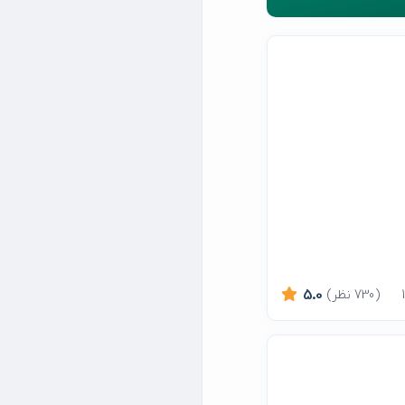
(730 نظر)
5.0