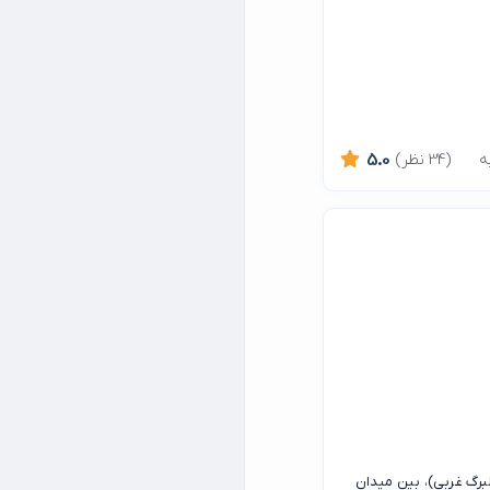
(34 نظر)
5.0
لبرگ غربی)، بین میدان