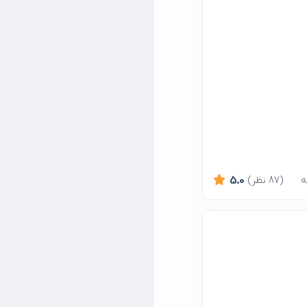
(87 نظر)
5.0