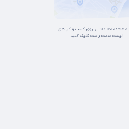
 مشاهده اطلاعات بر روی کسب و کار های
لیست سمت راست کلیک کنید
ل غرب تهران
15 خرداد
17شهریور
آجودانیه
آرژانتین
آپادانا
آیت الله کاشانی