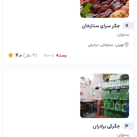
11
جگر سرای ستارخان
رستوران
تهران، ستارخان، نیایش
بسته
(4 نظر)
4.0
تا 11:00
12
جگرکی برادران
رستوران