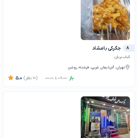
8
جگرکی بامشاد
کباب بریان
تهران، آذربایجان غربی، فرشته، روشن
باز
(10 نظر)
5.0
08:00 تا 00:00