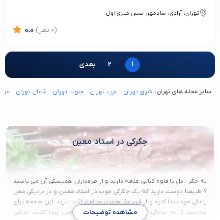
تهران، آزادی، شادمهر، شش متری اول
(0 نظر)
0.0
1
2
بعدی
سایر محله های تهران:
شرق تهران
غرب تهران
جنوب تهران
شمال تهران
مرکز
جگرکی در استاد معین
به جگر ، دل یا قلوه کبابی علاقه دارید و از طرفداران همیشگی آن می باشید
؟ طبیعتا دوست دارید که یک جگرکی خوب در استاد معین و در نزدیکی محل
زندگی خود پیدا کنید و از این غذا های پر طرفدار لذت ببرید. این صفحه برای
شماست تا به سادگی یک جگرکی خوب در استاد معین پیدا کتید. تمامی
مشاهده توضیحات