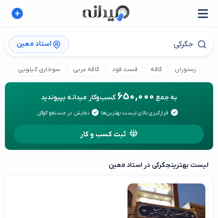
استاد معین
رستوران
کافه
فست فود
کافه عربی
سوخاری کیلویی
کا
650,000
به جمع
کسب‌وکار میدانه بپیوندید
قرارگیری بالای لیست بهترین‌ها
نمایش در جستجو گوگل
ثبت کسب و کار
لیست بهترین
جگرکی در استاد معین