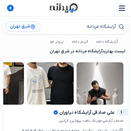
شرق تهران
آرایشگاه داماد
گریم داماد
پروتز مو
لیست بهترین
آرایشگاه مردانه در شرق تهران
1
علی صادقی آرایشگاه نیاوران
خدمات آرایشی مو،رنگ ،بافت ،پروتئین، کراتین
تهران، پاسداران، تنگستان چهارم،مجتمع حیاط سبز بلوک A طبقه ۵