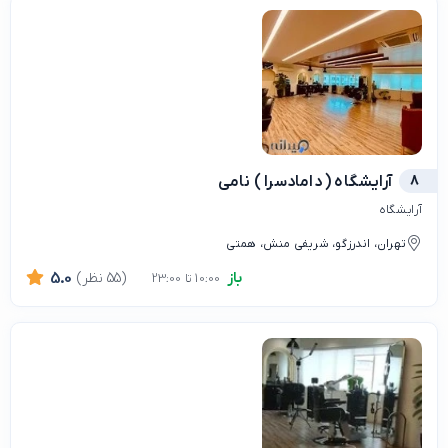
8
آرایشگاه ( دامادسرا ) نامی
آرایشگاه
تهران، اندرزگو، شریفی منش، همتی
باز
(55 نظر)
5.0
10:00 تا 23:00