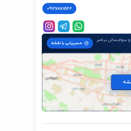
0912xxx1562
و سوم،سالن پیامبر
مسیریابی با نقشه
شه