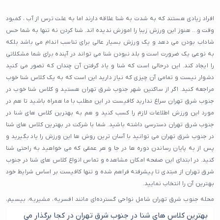
افراد زیادی هستند که به شدت به شنا علاقه دارند اما به علت ترس از آب ، کمبود
وقت و... هنوز این ورزش زیبا را اموزش ندیده اند. شنا کردن نه تنها به شما حس
شاداب بودن می دهد و یک ورزش بسیار عالی برای تناسب اندام می باشد بلکه
به نوعی یک ضرورت است و بلد نبودن شنا می تواند در آینده برای شما مشکلاتی
را ایجاد کند. این درحالی است که شنا و یاد گرفتن آن چندان که تصور می کنید
دشوار نیست و تمامی آن چیزی که نیاز دارید این است که به یک کلاس شنا خوب
مراجعه کنید. اگر از ساکنین شهر جنوب شرق تهران هستید و کلاس شنا خوب در
جنوب شرق تهران سراغ ندارید کافیست در این مطلب با ما همراه باشید تا هم در
مورد این ورزش اطلاعات لازم را کسب کنید و هم به بهترین کلاس های شنا در
جنوب شرق تهران دسترسی داشته باشید. شما با شرکت در بهترین کلاس های شنا
در جنوب شرق تهران می توانید با آسان ترین روش ها این ورزش را یاد بگیرید و
پس از به پایان رساندن دوره ها در جا و هر عمقی که می خواهید به راحتی شنا
کنید. در ابتدای این صفحه امکان مشاهده و تماس انواع کلاس های شنا در جنوب
شرق تهران از مبتدی تا پیشرفته فراهم شده و تنها کافیست بر اساس شرایط خود
بهترین آن را انتخاب نمایید.
محله جنوب شرق تهران شامل نواحی گسترده‌ای مانند افسریه، مشیریه، بیسیم،
کیانشهر شمالی و جنوبی، شهرک رضویه، محله اتابک، مینابی و بخشی از خیابان
بهترین کلاس های شنا در جنوب شرق تهران در کجا برگذار می