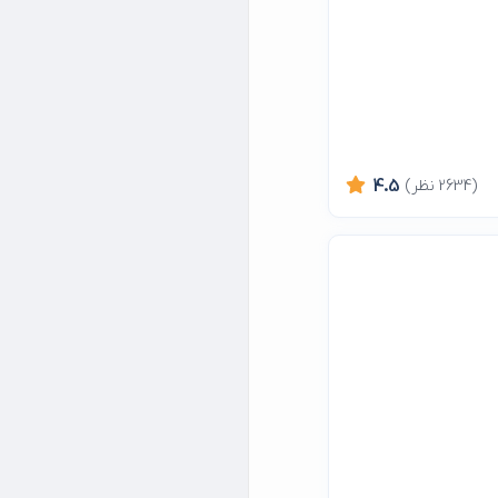
(2634 نظر)
4.5