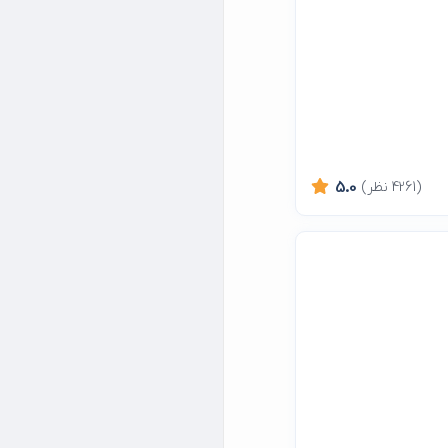
(4261 نظر)
5.0