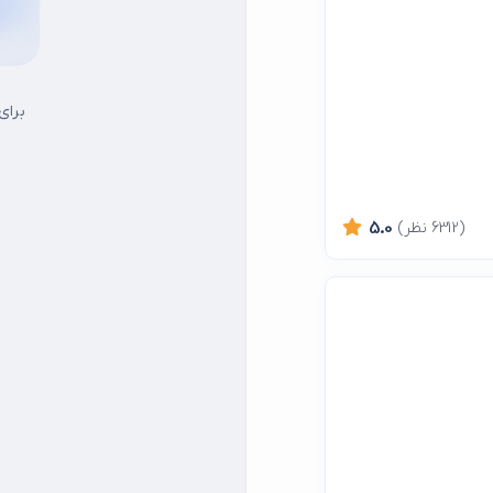
برای
(6312 نظر)
5.0