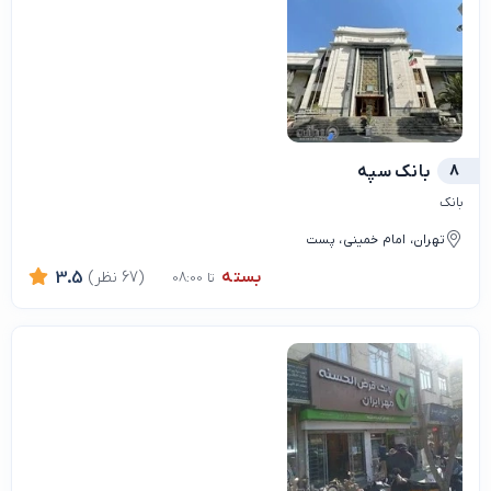
8
بانک سپه
بانک
تهران، امام خمینی، پست
بسته
(67 نظر)
3.5
تا 08:00