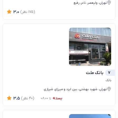
تهران، ولیعصر، نادر، رفیع
(175 نظر)
3.0
7
بانک ملت
بانک
تهران، شهید بهشتی، بین ایزد و میرزای شیرازی
بسته
(40 نظر)
3.5
تا 08:00