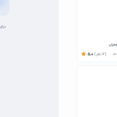
برای
چمران
(12 نظر)
5.0