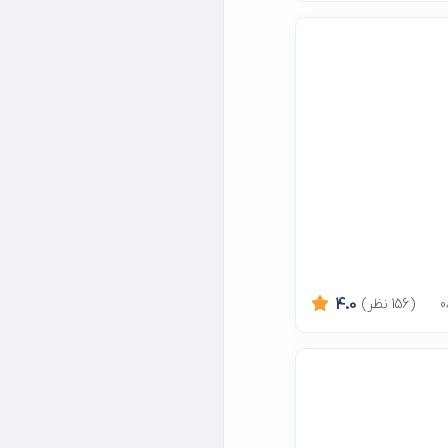
(156 نظر)
4.0