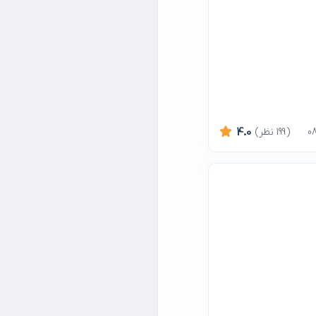
(199 نظر)
4.0