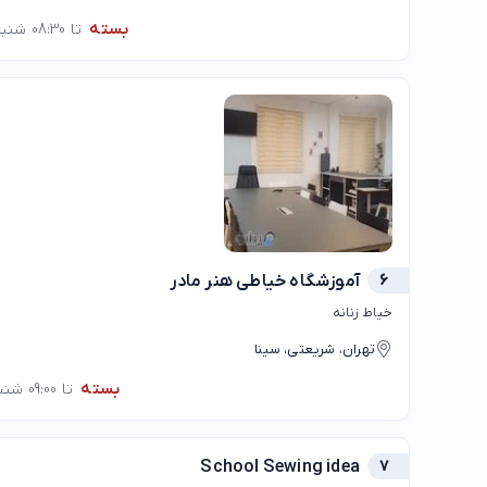
بسته
تا 08:30 شنبه
6
آموزشگاه خیاطی هنر مادر
خیاط زنانه
تهران، شریعتی، سینا
بسته
تا 09:00 شنبه
School Sewing idea
7