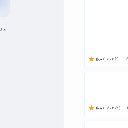
برای
(126 نظر)
5.0
(307 نظر)
5.0