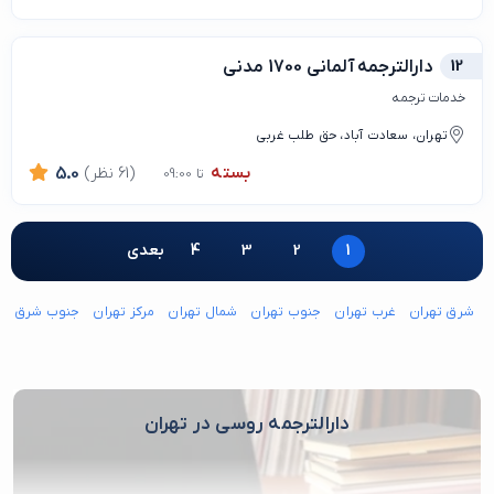
12
دارالترجمه آلمانی 1700 مدنی
خدمات ترجمه
تهران، سعادت آباد، حق طلب غربی
بسته
(61 نظر)
5.0
تا 09:00
1
2
3
4
بعدی
شرق تهران
غرب تهران
جنوب تهران
شمال تهران
مرکز تهران
جنوب شرق ته
دارالترجمه روسی در تهران