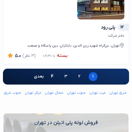
12
پلی رود
دفتر شرکت
تهران، بزرگراه شهید زین الدین، بابائیان، بین پاسگاه و صنعت
بسته
(3 نظر)
5.0
تا 08:30
1
2
3
4
بعدی
شرق تهران
غرب تهران
جنوب تهران
شمال تهران
مرکز تهران
جنوب شرق ته
فروش لوله پلی اتیلن در تهران