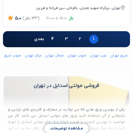
تهران، بزرگراه شهید چمران، باقرخان، بین فرزانه و فرزین
باز
(133 نظر)
5.0
09:00 تا 20:00
1
2
3
4
بعدی
شرق تهران
غرب تهران
جنوب تهران
شمال تهران
مرکز تهران
جنوب شرق ته
فروشی مولتی استایل در تهران
یکی از بهترین ورق هایی که می توانید در مصارف و کاربردی های تزئینی و
تبلیغاتی از آن استفاده کنید ورق های مولتی استایل می باشد. اگر می
خواهید با بهترین کیفیت و قیمت انواع ورق های مولتی استایل را تهیه
کنید از یک مرکز فروش خوب مولتی استایل در تهران غافل نمانید. در این
مشاهده توضیحات