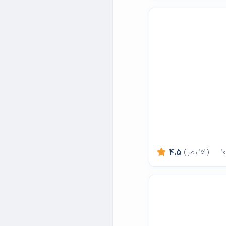
(151 نظر)
4.5