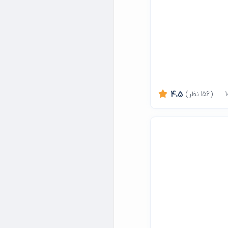
(156 نظر)
4.5