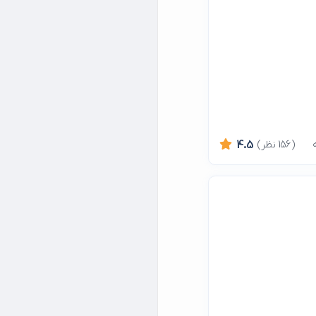
(156 نظر)
4.5