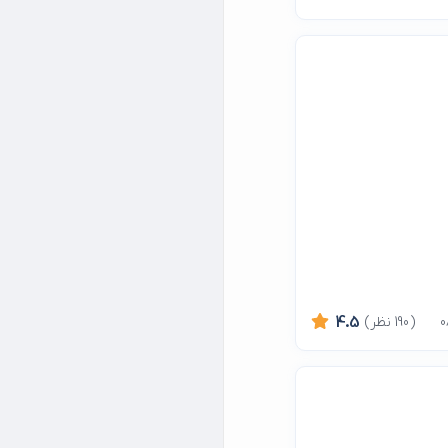
(190 نظر)
4.5