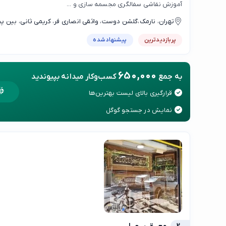
آموزش نقاشی سفالگری مجسمه سازی و ...
تهران، نارمک،گلشن دوست، واثقی انصاری فر، کریمی ثانی، بین 
نبش کوچه کریمی ثانی روبروی پارک تسلیحات پلاک ۴واحد۷طبقه۴ ساختمان پزشکان
پربازدیدترین
پیشنهاد شده
650,000
به جمع
کسب‌وکار میدانه بپیوندید
قرارگیری بالای لیست بهترین‌ها
نمایش در جستجو گوگل