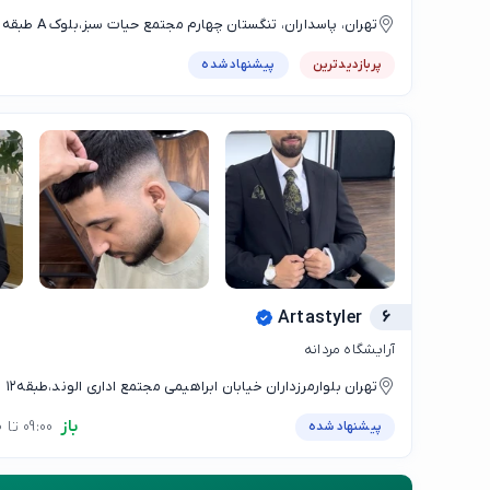
تهران، پاسداران، تنگستان چهارم مجتمع حیات سبز،بلوک A طبقه ۵ واحد ۵۰۶
پربازدیدترین
پیشنهاد شده
Artastyler
6
آرایشگاه مردانه
تهران بلوارمرزداران خیابان ابراهیمی مجتمع اداری الوند،طبقه۱۲
باز
09:00 تا 21:00
پیشنهاد شده