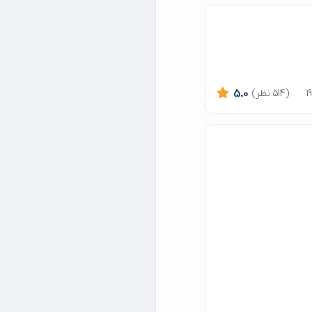
(514 نظر)
5.0