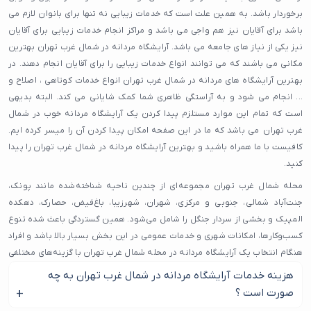
برخوردار باشد. به همین علت است که خدمات زیبایی نه تنها برای بانوان لازم می
باشد برای آقایان نیز هم واجی می باشد و مراکز انجام خدمات زیبایی برای آقایان
نیز یکی از نیاز های جامعه می باشد. آرایشگاه مردانه در شمال غرب تهران بهترین
مکانی می باشند که می توانند انواع خدمات زیبایی را برای آقایان انجام دهند. در
بهترین آرایشگاه های مردانه در شمال غرب تهران انواع خدمات کوتاهی ، اصلاح و
... انجام می شود و به آراستگی ظاهری شما کمک شایانی می کند. البته بدیهی
است که تمام این موارد مستلزم پیدا کردن یک آرایشگاه مردانه خوب در شمال
غرب تهران می باشد که ما در این صفحه امکان پیدا کردن آن را میسر کرده ایم.
کافیست با ما همراه باشید و بهترین آرایشگاه مردانه در شمال غرب تهران را پیدا
کنید.
محله شمال غرب تهران مجموعه‌ای از چندین ناحیه شناخته‌شده مانند پونک،
جنت‌آباد شمالی، جنوبی و مرکزی، شهران، شهرزیبا، باغ‌فیض، حصارک، دهکده
المپیک و بخشی از سردار جنگل را شامل می‌شود. همین گستردگی باعث شده تنوع
کسب‌وکارها، امکانات شهری و خدمات عمومی در این بخش بسیار بالا باشد و افراد
هنگام انتخاب یک آرایشگاه مردانه در محله شمال غرب تهران با گزینه‌های مختلفی
روبه‌رو شوند.
هزینه خدمات آرایشگاه مردانه در شمال غرب تهران به چه
صورت است ؟
نزدیکی به بزرگراه‌هایی مانند همت، حکیم، ستاری و یادگار امام، این محدوده را به
یکی از دسترس‌پذیرترین نقاط تهران تبدیل کرده است. به همین دلیل، بسیاری از