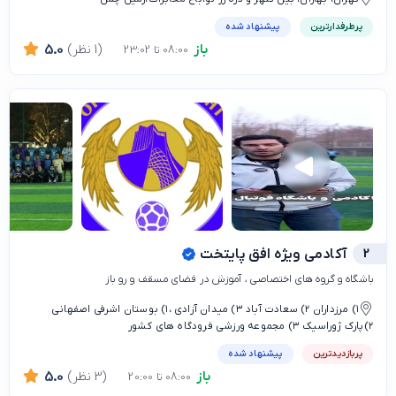
پرطرفدارترین
پیشنهاد شده
باز
(1 نظر)
5.0
08:00 تا 23:02
2
آکادمی ویژه افق پایتخت
باشگاه و گروه های اختصاصی ، آموزش در فضای مسقف و رو باز
۱) مرزداران ۲) سعادت آباد ۳) میدان آزادی ،۱) بوستان اشرفی اصفهانی
۲)پارک ژوراسیک ۳) مجموعه ورزشی فرودگاه های کشور
پربازدیدترین
پیشنهاد شده
باز
(3 نظر)
5.0
08:00 تا 20:00