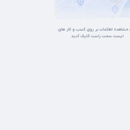
 مشاهده اطلاعات بر روی کسب و کار های
لیست سمت راست کلیک کنید
17شهریور
آجودانیه
آذری
آرژانتین
آپادانا
آیت الله کاشانی
اتابک
اخ