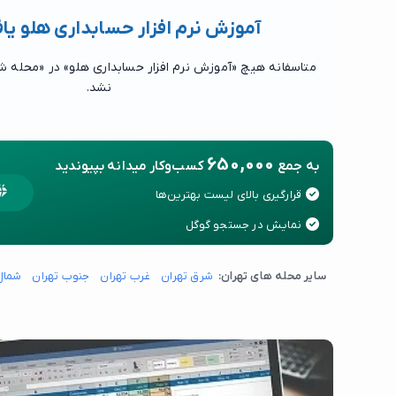
آموزش نرم افزار حسابداری هلو ی
متاسفانه هیچ «آموزش نرم افزار حسابداری هلو» در «محله ش
نشد.
650,000
به جمع
کسب‌وکار میدانه بپیوندید
قرارگیری بالای لیست بهترین‌ها
نمایش در جستجو گوگل
سایر محله های تهران:
شرق تهران
غرب تهران
جنوب تهران
شمال