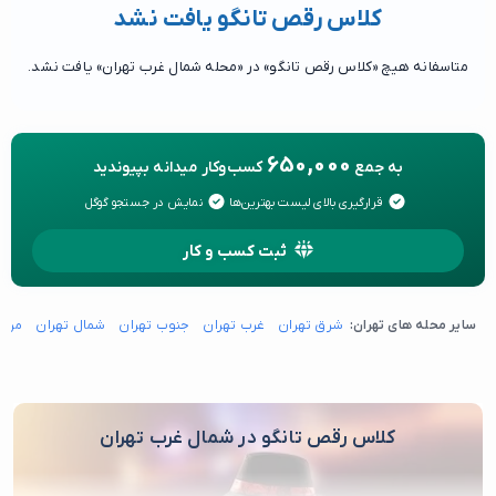
کلاس رقص تانگو یافت نشد
متاسفانه هیچ «کلاس رقص تانگو» در «محله شمال غرب تهران» یافت نشد.
650,000
به جمع
کسب‌وکار میدانه بپیوندید
قرارگیری بالای لیست بهترین‌ها
نمایش در جستجو گوگل
ثبت کسب و کار
سایر محله های تهران:
شرق تهران
غرب تهران
جنوب تهران
شمال تهران
مرکز
کلاس رقص تانگو در شمال غرب تهران