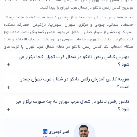
تانگو در شمال غرب تهران چندان دشوار می باشد و کافیست با ما همراه باشید تا
بهترین کلاس رقص تانگو در شمال غرب تهران را پیدا کنید.
محله شمال غرب تهران مجموعه‌ای از چندین ناحیه شناخته‌شده مانند پونک،
جنت‌آباد شمالی، جنوبی و مرکزی، شهران، شهرزیبا، باغ‌فیض، حصارک، دهکده
المپیک و بخشی از سردار جنگل را شامل می‌شود. همین گستردگی باعث شده تنوع
کسب‌وکارها، امکانات شهری و خدمات عمومی در این بخش بسیار بالا باشد و افراد
هنگام انتخاب یک کلاس رقص تانگو در محله شمال غرب تهران با گزینه‌های
مختلفی روبه‌رو شوند.
بهترین کلاس رقص تانگو در شمال غرب تهران کجا برگزار می
شود ؟
نزدیکی به بزرگراه‌هایی مانند همت، حکیم، ستاری و یادگار امام، این محدوده را به
یکی از دسترس‌پذیرترین نقاط تهران تبدیل کرده است. به همین دلیل، بسیاری از
برای پیدا کردن بهترین کلاس رقص تانگو در شمال غرب تهران با ما
هزینه کلاس آموزش رقص تانگو در شمال غرب تهران چقدر
افراد از محله‌های اطراف مانند کن، اکباتان، دهکده المپیک، شهرک نفت و حتی
در این صفحه همراه باشید.
چیتگر برای استفاده از یک کلاس رقص تانگو در محله شمال غرب تهران به این
است ؟
ناحیه مراجعه می‌کنند. این حجم از رفت‌وآمد و تنوع، اهمیت انتخاب یک کلاس
بهتر است اطلاعات هزینه کلاس رقص تانگو در شمال غرب تهران را
رقص تانگو در محله شمال غرب تهران که خوش‌نام، معتبر و دارای کیفیت خدمات
کلاس رقص تانگو در شمال غرب تهران به چه صورت برگزار می
از کلاس مورد نظر خود دریافت کنید.
خوب باشد را دوچندان می‌کند.
شود ؟
بهترین و برترین گزینه‌های کلاس رقص تانگو در محله شمال غرب تهران در سایت
معمولا کلاس رقص تانگو در شمال غرب تهران به صورت خصوصی
گردآوری شده‌ اند تا روند انتخاب برای شما شفاف و سریع باشد. اگر به‌دنبال یک
برای زوجین برگزار می گردد.
امیر گودرزی
تجربه مطمئن هستید، انتخاب درست کلاس رقص تانگو در محله شمال غرب