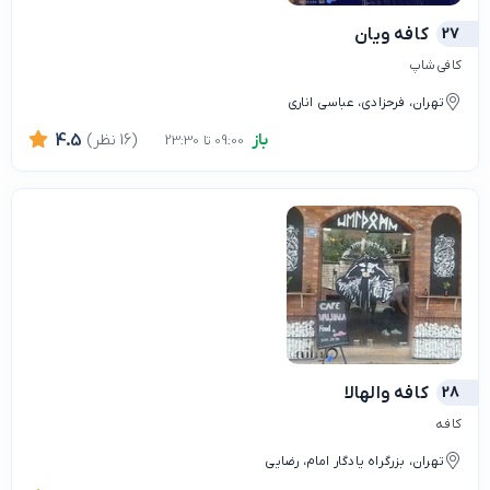
27
کافه ویان
کافی شاپ
تهران، فرحزادی، عباسی اناری
باز
(16 نظر)
4.5
09:00 تا 23:30
28
کافه والهالا
کافه
تهران، بزرگراه یادگار امام، رضایی