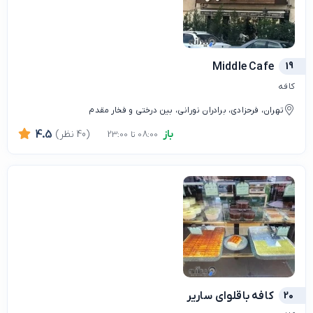
Middle Cafe
19
کافه
تهران، فرحزادی، برادران نورانی، بین درختی و فخار مقدم
باز
(40 نظر)
4.5
08:00 تا 23:00
20
کافه باقلوای ساریر