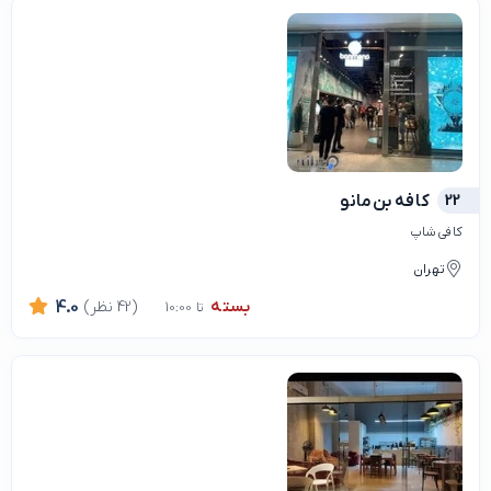
22
کافه بن‌مانو
کافی شاپ
تهران
بسته
(42 نظر)
4.0
تا 10:00