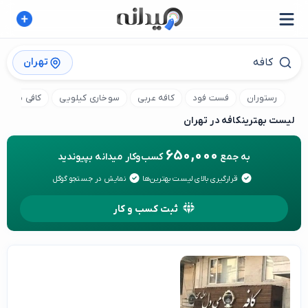
تهران
رستوران
فست فود
کافه عربی
سوخاری کیلویی
کافی شاپ
لیست بهترین
کافه در تهران
650,000
به جمع
کسب‌وکار میدانه بپیوندید
قرارگیری بالای لیست بهترین‌ها
نمایش در جستجو گوگل
ثبت کسب و کار