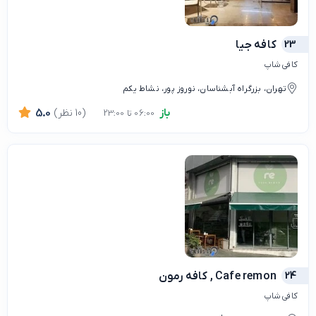
23
کافه جیا
کافی شاپ
تهران، بزرگراه آبشناسان، نوروز پور، نشاط یکم
باز
(10 نظر)
5.0
06:00 تا 23:00
24
Cafe remon , کافه رمون
کافی شاپ